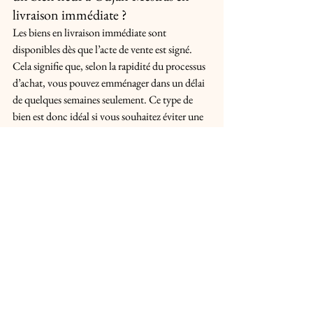
livraison immédiate ?
Les biens en livraison immédiate sont 
disponibles dès que l’acte de vente est signé. 
Cela signifie que, selon la rapidité du processus 
d’achat, vous pouvez emménager dans un délai 
de quelques semaines seulement. Ce type de 
bien est donc idéal si vous souhaitez éviter une 
longue attente et commencer à profiter de votre 
nouveau logement rapidement.
5. Quel est le taux de rentabilité de 
l’investissement immobilier à Gujan-
Mestras ?
La rentabilité d’un investissement à Gujan-
Mestras varie selon le type de bien et 
l’emplacement. Cependant, en raison de la 
demande croissante dans cette commune et des 
prix relativement plus abordables que dans 