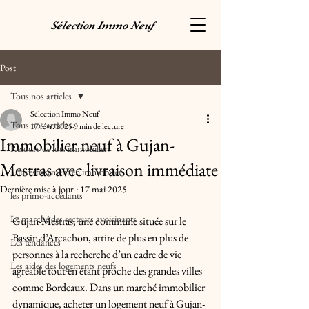
Sélection Immo Neuf
Post
Tous nos articles
Sélection Immo Neuf
Tous nos articles
17 févr. 2025
9 min de lecture
Immobilier neuf à Gujan-
Retours de lots immobiliers
Mestras avec livraison immédiate
L'investissement en immobilier
Dernière mise à jour :
17 mai 2025
les primo-accédants
Le marché des secteurs avoisinants
Gujan-Mestras, une commune située sur le 
Bassin d’Arcachon, attire de plus en plus de 
Les tendances
personnes à la recherche d’un cadre de vie 
Les aides des logements neufs
agréable tout en étant proche des grandes villes 
comme Bordeaux. Dans un marché immobilier 
dynamique, acheter un logement neuf à Gujan-