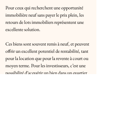
Pour ceux qui recherchent une opportunité 
immobilière neuf sans payer le prix plein, les 
retours de lots immobiliers représentent une 
excellente solution.
Ces biens sont souvent remis à neuf, et peuvent 
offrir un excellent potentiel de rentabilité, tant 
pour la location que pour la revente à court ou 
moyen terme. Pour les investisseurs, c’est une 
possibilité d’acquérir un bien dans un quartier 
en développement à un tarif compétitif, 
souvent bien inférieur à celui du marché 
immobilier neuf à Bordeaux.
👉
Renseignez-vous sur les retours de lots 
immobiliers disponibles à Parempuyre 
avec Sélection Immo Neuf !
🔍