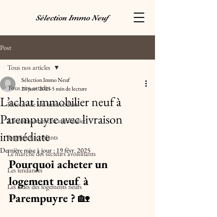
Sélection Immo Neuf
Post
Tous nos articles
Sélection Immo Neuf
Tous nos articles
23 janv. 2025
5 min de lecture
L’achat immobilier neuf à
Retours de lots immobiliers
Parempuyre avec livraison
L'investissement en immobilier
immédiate
les primo-accédants
Dernière mise à jour :
19 févr. 2025
Le marché des secteurs avoisinants
Pourquoi acheter un 
Les tendances
logement neuf à 
Les aides des logements neufs
Parempuyre ? 
🏡