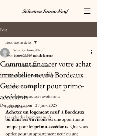
Sélection Immo Neuf
Post
Tous nos articles
Sélection Immo Neuf
Tous nos articles
1 janv. 2025
3 min de lecture
Comment financer votre achat
Retours de lots immobiliers
immobilier neuf à Bordeaux :
L'investissement en immobilier
Guide complet pour primo-
les primo-accédants
accédants
Le marché des secteurs avoisinants
Dernière mise à jour :
29 janv. 2025
Les tendances
Acheter un logement neuf à Bordeaux 
Les aides des logements neufs
ou dans ses environs
 est une opportunité 
unique pour les 
primo-accédants
. Que vous 
optiez pour un appartement neuf ou une 