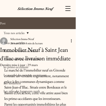
Sélection Immo Neuf
Post
Tous nos articles
Sélection Immo Neuf
Tous nos articles
26 mars 2025
8 min de lecture
Immobilier Neuf à Saint Jean
Retours de lots immobiliers
d'illac avec livraison immédiate
L'investissement en immobilier
Dernière mise à jour :
29 mars
les primo-accédants
Le marché de l’immobilier neuf en Gironde 
Le marché des secteurs avoisinants
connaît un véritable engouement, notamment 
grâce à des communes dynamiques comme 
Les tendances
Saint-Jean-d’Illac. Située entre Bordeaux et le 
Les aides des logements neufs
Bassin d’Arcachon, cette ville attire aussi bien 
les primo-accédants que les investisseurs.
Parmi les opportunités immobilières les plus 