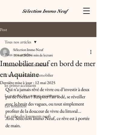
Sélection Immo Neuf
Post
Tous nos articles
Sélection Immo Neuf
Tous nos articles
11 mai 2025
6 min de lecture
Immobilier neuf en bord de mer
Retours de lots immobiliers
en Aquitaine
L'investissement en immobilier
Dernière mise à jour :
12 mai 2025
les primo-accédants
Qui n’a jamais rêvé de vivre ou d’investir à deux 
Le marché des secteurs avoisinants
pas de l’océan ? Respirer l’air iodé, se réveiller 
avec le bruit des vagues, ou tout simplement 
Les tendances
profiter de la douceur de vivre du littoral… 
Les aides des logements neufs
Avec Sélection Immo Neuf, ce rêve est à portée 
de main. 