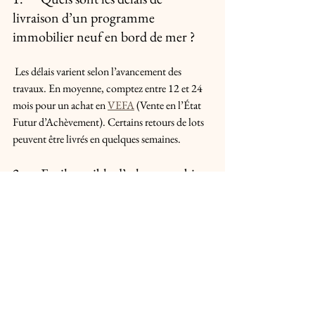
livraison d’un programme 
immobilier neuf en bord de mer ?
 Les délais varient selon l’avancement des 
travaux. En moyenne, comptez entre 12 et 24 
mois pour un achat en 
VEFA
 (Vente en l’État 
Futur d’Achèvement). Certains retours de lots 
peuvent être livrés en quelques semaines.
2.	Est-il possible d’acheter un bien 
neuf en bord de mer sans apport 
personnel ?
 Oui, notamment avec un bon dossier bancaire. 
Certains programmes sont éligibles au 
PTZ
(Prêt à Taux Zéro), ce qui facilite l’achat sans 
apport, surtout pour une première résidence 
secondaire ou un investissement locatif.