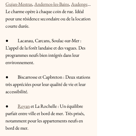
Gujan-Mestras
, 
Andernos-les-Bains
, 
Audenge
… 
Le charme opère à chaque coin de rue. Idéal 
pour une résidence secondaire ou de la location 
courte durée.
●	Lacanau, Carcans, Soulac-sur-Mer : 
L’appel de la forêt landaise et des vagues. Des 
programmes neufs bien intégrés dans leur 
environnement.
●	Biscarrosse et Capbreton : Deux stations 
très appréciées pour leur qualité de vie et leur 
accessibilité.
●	
Royan
 et La Rochelle : Un équilibre 
parfait entre ville et bord de mer. Très prisés, 
notamment pour les appartements neufs en 
bord de mer.