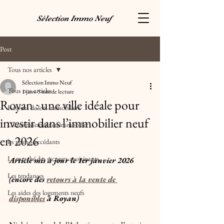
Sélection Immo Neuf
Post
Tous nos articles
Sélection Immo Neuf
Tous nos articles
1 janv.
5 min de lecture
Royan : une ville idéale pour
Retours de lots immobiliers
investir dans l’immobilier neuf
L'investissement en immobilier
en 2026
les primo-accédants
Le marché des secteurs avoisinants
Article mis à jour le 1er janvier 2026 
Les tendances
(encore des 
retours à la vente de 
Les aides des logements neufs
disponibles
 à Royan)